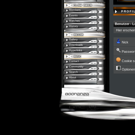
Members
PROFI
Events
Matches
Benutzer - L
History
Hier erschei
Gallery
Nick
Downloads
Hyperlinks
Passwor
Cookie s
Contact
Community
Optionen
Search
About