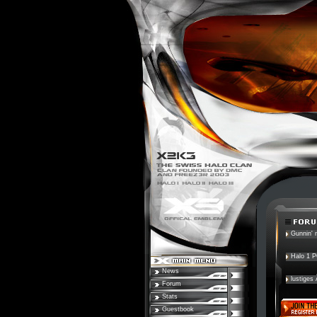
Gunnin' n
Halo 1 
News
lustiges
Forum
Stats
Guestbook