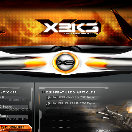
' R..
[Archiv] X2K3 PIMP GUN 2005 Report
16.02.2010 - 15:18
[Archiv] FULLCLIPS LAN 2006 Report
PC Session
16.02.2010 - 05:59
 Ã&OEli..
11.09.2009 - 11:25