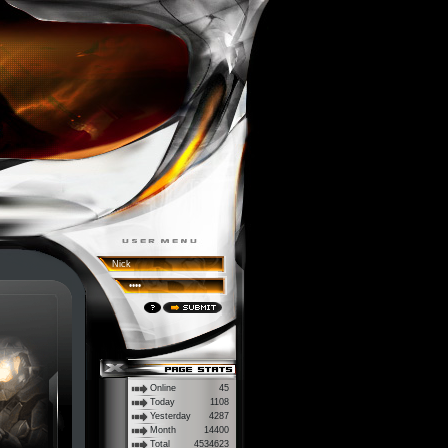
Online
45
Today
1108
Yesterday
4287
Month
14400
Total
4534623