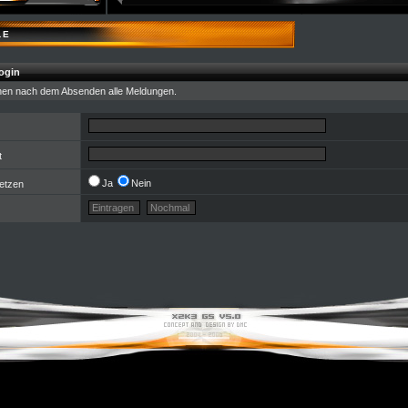
LE
ogin
nen nach dem Absenden alle Meldungen.
t
Ja
Nein
etzen