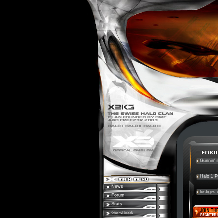
Gunnin' n
Halo 1 
News
lustiges
Forum
Stats
Guestbook