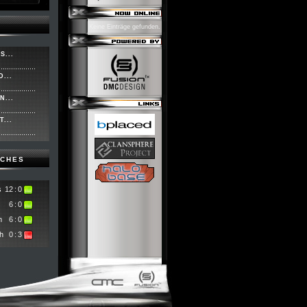
Keine Einträge gefunden.
S...
...
N...
...
TCHES
s
12
:
0
6
:
0
m
6
:
0
h
0
:
3