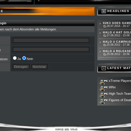
LE
HEADLINES
ogin
X2K3 GOES GAME
28.07.2016 - 20:17
nen nach dem Absenden alle Meldungen.
HALO 4 HAT GOLD
27.09.2012 - 15:09
HALO 4 CAMPAIG
25.09.2012 - 17:38
t
HALO 4 RELEASET
25.09.2012 - 16:56
Ja
Nein
etzen
LATEST MA
xTreme Player
WNx
High Tech Tea
Figures of Deat