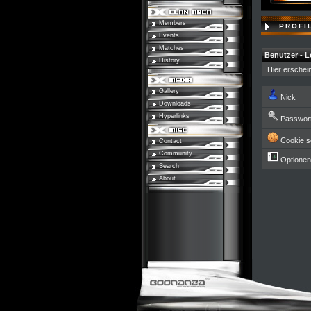
Members
PROFI
Events
Matches
Benutzer - L
History
Hier erschei
Gallery
Nick
Downloads
Hyperlinks
Passwor
Cookie s
Contact
Community
Optionen
Search
About