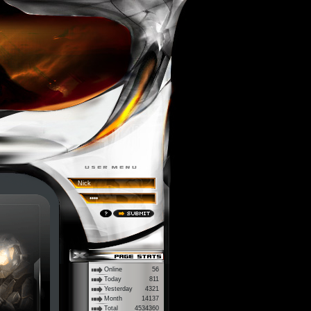
Online
56
Today
811
Yesterday
4321
Month
14137
Total
4534360