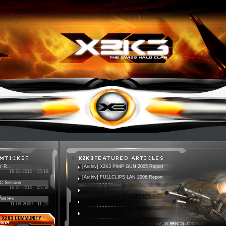
' R..
[Archiv] X2K3 PIMP GUN 2005 Report
16.02.2010 - 15:18
[Archiv] FULLCLIPS LAN 2006 Report
PC Session
16.02.2010 - 05:59
 Ã&OEli..
11.09.2009 - 11:25