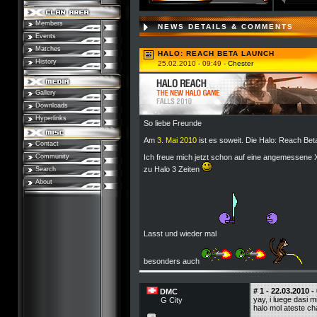
Members
NEWS DETAILS & COMMENTS
Events
Matches
HALO: REACH BETA LAUNCH
History
25.02.2010 - 09:49 -
Chester
Gallery
Downloads
Hyperlinks
So liebe Freunde
Am
3. Mai 2010
ist es soweit. Die Halo: Reach Beta
Contact
Community
Ich freue mich jetzt schon auf eine angemessene
zu Halo 3 Zeiten
Search
About
Lasst und wieder mal
besonders auch
# 1 - 22.03.2010 -
DMC
yay, i luege dasi
G City
halo mol ateste ch