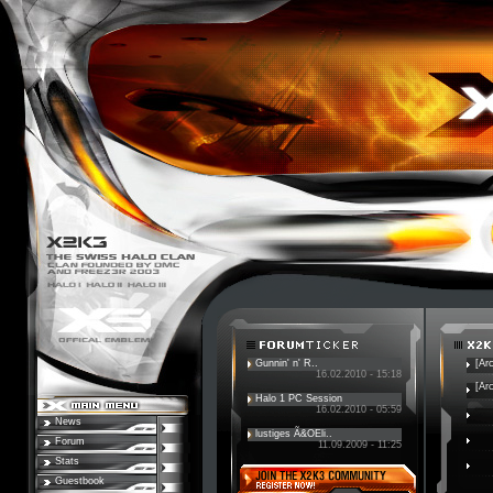
Gunnin' n' R..
[Ar
16.02.2010 - 15:18
[Ar
Halo 1 PC Session
16.02.2010 - 05:59
News
lustiges Ã&OEli..
Forum
11.09.2009 - 11:25
Stats
Guestbook