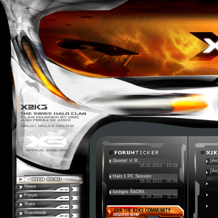
Gunnin' n' R..
[Ar
16.02.2010 - 15:18
[Ar
Halo 1 PC Session
16.02.2010 - 05:59
News
lustiges Ã&OEli..
Forum
11.09.2009 - 11:25
Stats
Guestbook