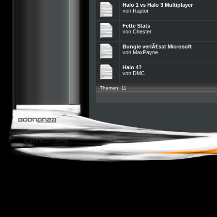
Halo 1 vs Halo 3 Multiplayer
von
Raptor
Fette Stats
von
Chester
Bungie verlÃ€sst Microsoft
von
MaxPayne
Halo 4?
von
DMC
Themen: 11