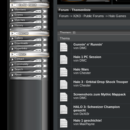
Members
Forum - Themenliste
Events
Forum
->
X2K3 - Public Forums
-> Halo Games
Matches
History
Themen: 11
Gallery
Thema
Downloads
Gunnin' n' Runnin'
von
DMC
Hyperlinks
Halo 1 PC Session
Contact
von
DMC
Community
Halo Wars
Search
von
Chester
About
Halo 3 - Orbital Drop Shock Trooper
von
Chester
Screenshots zum Mythic Mappack
von
DMC
HALO 3: Schweizer Champion
gesucht
von
DeXt3r
Halo 1 geschichte!
von
MaxPayne