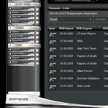
Members
Clanwars - Liste
Events
Derzeit sind 8 Begegnungen eingetragen.
Matches
Squad
History
Spiel
Datum
Gegner
Gallery
04.09.2005
xTreme Players
Cla
Downloads
Hyperlinks
27.08.2005
WNx
Cla
21.08.2005
High Tech Team
Cla
Contact
Community
17.09.2004
Figures of Death
Cla
Search
About
30.05.2004
Figures of Death
Cla
16.05.2004
Allied Forces
Cla
25.04.2004
German Gladiators
Cla
11.04.2004
Dark Lords
Cla