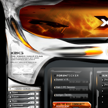
Gunnin' n' R..
[Ar
16.02.2010 - 15:18
[Ar
Halo 1 PC Session
16.02.2010 - 05:59
News
lustiges Ã&OEli..
Forum
11.09.2009 - 11:25
Stats
Guestbook