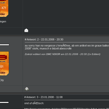
ingen
# Antwort: 2 - 22.01.2008 - 20:30
au sorry han no vergesse z'erwÃ€hne, ab em artikel wo im graue balke
2008" stoht, muesch e bitzeli abescrolle
Zuletzt editiert von
DMC N363R
am 22.01.2008 - 20:30 (1x Editiert)
City
# Antwort: 3 - 23.01.2008 - 11:08
ond uf dÃŒtsch:
http://www.areagames.de/xbox360/news/49 531/Insider-liefert-ganze-W