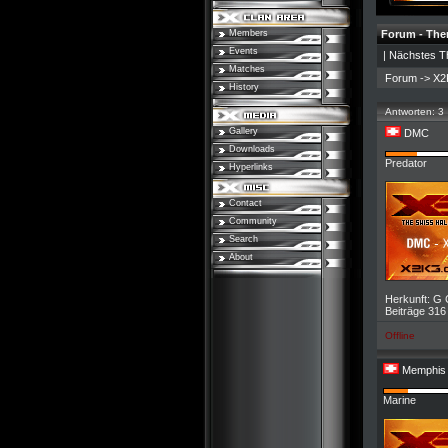
Members
Forum - Th
Events
|
Nächstes T
Matches
Forum
->
X2
History
Antworten: 3
Gallery
DMC
Downloads
Predator
Hyperlinks
Contact
Community
Search
About
Herkunft: G 
Beiträge 316
Offline
Memphis
Marine