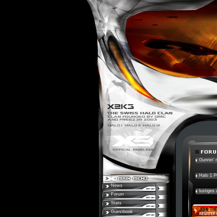
Gunnin' n
Halo 1 
News
lustiges
Forum
Stats
Guestbook