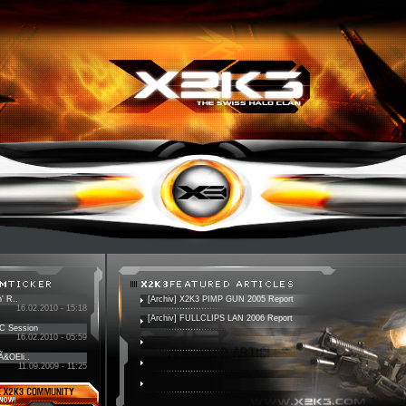
' R..
[Archiv] X2K3 PIMP GUN 2005 Report
16.02.2010 - 15:18
[Archiv] FULLCLIPS LAN 2006 Report
PC Session
16.02.2010 - 05:59
 Ã&OEli..
11.09.2009 - 11:25