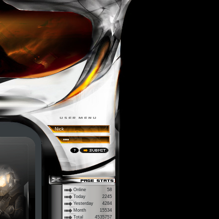
Online
58
Today
2245
Yesterday
4284
Month
15534
Total
4535757