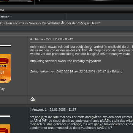
ema
hema ->
K3 - Fun Forums
->
News
-> Die Wahrheit ÃŒber den "Ring of Death"
# Thema - 22.01.2008 - 05:42
nehmt euch etwas zeit und lest euch diesen artikel (in englisch) durch.
die ursachen von einem insider erklÃ€rt, ÃŒbrigens von der gleichen qu
woche vor der pressemeldung von der bungie & m$ trennung wusste
http://blog.seattlepi.nwsource.com/digi taljoystick/
Zuletzt editiert von
DMC N363R
am 22.01.2008 - 05:47 (1x Editiert)
City
# Antwort: 1 - 22.01.2008 - 11:57
hm han jetzt die siite mol bes zor metti doreglÃ€se, wo den aber emmer
tgrÃ¶nd fÃ¶r de ringof death gstande esch hanis ufgÃ€h. stoht das wiit
meinsch du das gebrabel vo wÃ€ge, ms wot gar ke fonktionierendi konso
sondern nor eres monopol be de privatchonde stÃ€rche?