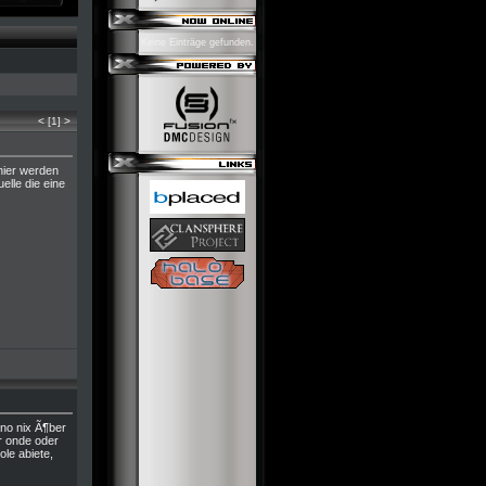
Keine Einträge gefunden.
<
[1]
>
 hier werden
elle die eine
 no nix Ã¶ber
er onde oder
le abiete,