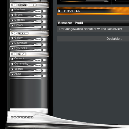
Members
PROFILE
Events
Matches
Benutzer - Profil
History
Der ausgewählte Benutzer wurde Deaktiviert
Gallery
Deaktiviert
Downloads
Hyperlinks
Contact
Community
Search
About