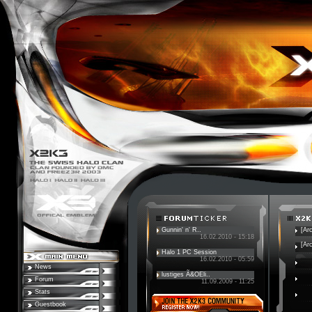
Gunnin' n' R..
[Ar
16.02.2010 - 15:18
[Ar
Halo 1 PC Session
16.02.2010 - 05:59
News
lustiges Ã&OEli..
Forum
11.09.2009 - 11:25
Stats
Guestbook